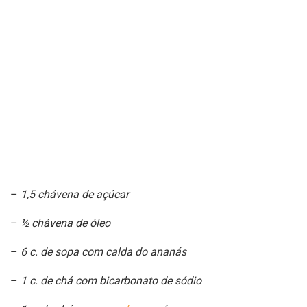
–
1,5 chávena de açúcar
–
½ chávena de óleo
–
6 c. de sopa com calda do ananás
–
1 c. de chá com bicarbonato de sódio