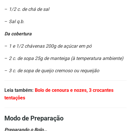
–
1/2 c. de chá de sal
–
Sal q.b.
Da cobertura
–
1 e 1/2 chávenas 200g de açúcar em pó
–
2 c. de sopa 25g de manteiga (à temperatura ambiente)
–
3 c. de sopa de queijo cremoso ou requeijão
Leia também:
Bolo de cenoura e nozes, 3 crocantes
tentações
Modo de Preparação
Preparando o Bolo…