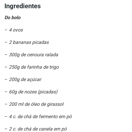
Ingredientes
Do bolo
–
4 ovos
–
2 bananas picadas
–
300g de cenoura ralada
–
250g de farinha de trigo
–
200g de açúcar
–
60g de nozes (picadas)
–
200 ml de óleo de girassol
–
4 c. de chá de fermento em pó
–
2 c. de chá de canela em pó