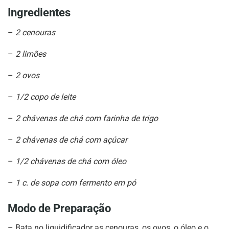
Ingredientes
–
2 cenouras
–
2 limões
–
2 ovos
–
1/2 copo de leite
–
2 chávenas de chá com farinha de trigo
–
2 chávenas de chá com açúcar
–
1/2 chávenas de chá com óleo
–
1 c. de sopa com fermento em pó
Modo de Preparação
– Bata no liquidificador as cenouras, os ovos, o óleo e o