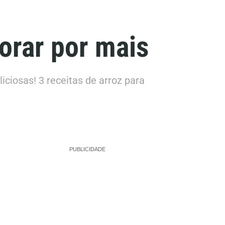
horar por mais
liciosas! 3 receitas de arroz para
PUBLICIDADE