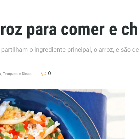
rroz para comer e c
artilham o ingrediente principal, o arroz, e são de
0
s
,
Truques e Dicas