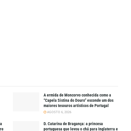
A ermida de Moncorvo conhecida como a
“Capela Sistina do Douro” esconde um dos
maiores tesouros artísticos de Portugal
AGOSTO 6, 2026
ra
D. Catarina de Bragança: a princesa
pre
portuguesa que levou o chá para Inglaterra e