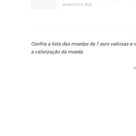
AGOSTO 6, 2026
Confira a lista das moedas de 1 euro valiosas e 
a v
alorização da moeda.
P