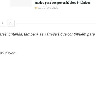
mudou para sempre os hábitos britânicos
AGOSTO 6, 2026
raras. Entenda, também, as variá
veis que contrib
uem para
UBLICIDADE