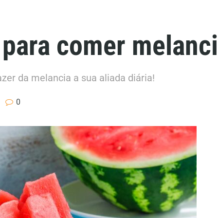
 para comer melanci
er da melancia a sua aliada diária!
0