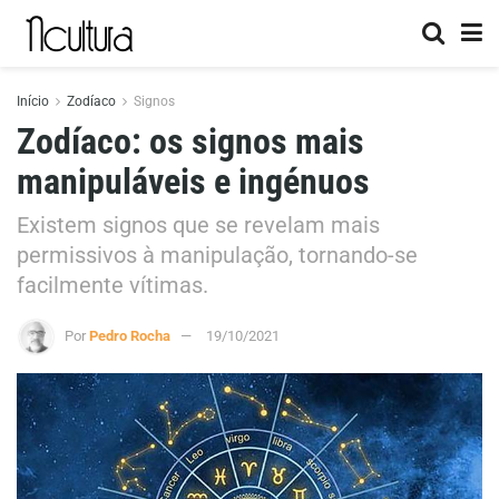
Início
Zodíaco
Signos
Zodíaco: os signos mais
manipuláveis e ingénuos
Existem signos que se revelam mais
permissivos à manipulação, tornando-se
facilmente vítimas.
Por
Pedro Rocha
19/10/2021