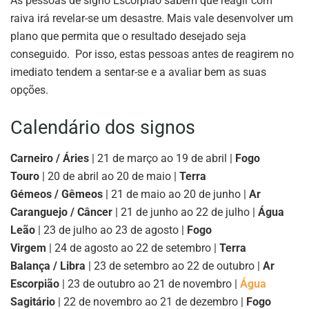
As pessoas de signo Escorpião sabem que reagir com
raiva irá revelar-se um desastre. Mais vale desenvolver um
plano que permita que o resultado desejado seja
conseguido. Por isso, estas pessoas antes de reagirem no
imediato tendem a sentar-se e a avaliar bem as suas
opções.
Calendário dos signos
Carneiro / Áries
| 21 de março ao 19 de abril |
Fogo
Touro
| 20 de abril ao 20 de maio |
Terra
Gémeos / Gêmeos
| 21 de maio ao 20 de junho |
Ar
Caranguejo / Câncer
| 21 de junho ao 22 de julho |
Água
Leão
| 23 de julho ao 23 de agosto |
Fogo
Virgem
| 24 de agosto ao 22 de setembro |
Terra
Balança / Libra
| 23 de setembro ao 22 de outubro |
Ar
Escorpião
| 23 de outubro ao 21 de novembro |
Água
Sagitário
| 22 de novembro ao 21 de dezembro |
Fogo