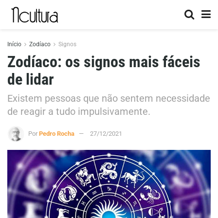
Início
Zodíaco
Signos
Zodíaco: os signos mais fáceis
de lidar
Existem pessoas que não sentem necessidade
de reagir a tudo impulsivamente.
Por
Pedro Rocha
27/12/2021