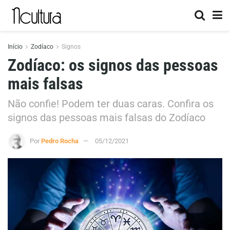
Início
Zodíaco
Signos
Zodíaco: os signos das pessoas
mais falsas
Não confie! Podem ter duas caras. Confira os
signos das pessoas mais falsas do Zodíaco
Por
Pedro Rocha
05/12/2021