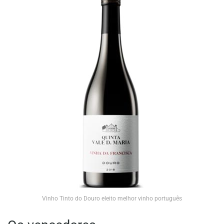
Vinho Tinto do Douro eleito melhor vinho português