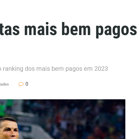
etas mais bem pago
o ranking dos mais bem pagos em 2023
0
dades