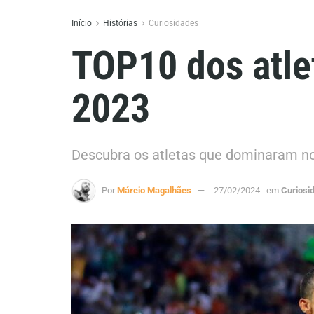
Início
Histórias
Curiosidades
TOP10 dos atl
2023
Descubra os atletas que dominaram n
Por
Márcio Magalhães
27/02/2024
em
Curiosi