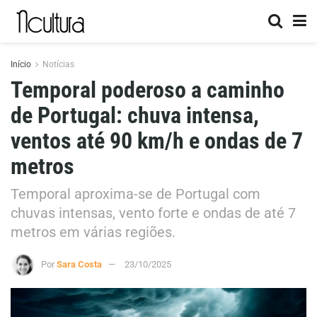
Início
Notícias
Temporal poderoso a caminho
de Portugal: chuva intensa,
ventos até 90 km/h e ondas de 7
metros
Temporal aproxima-se de Portugal com
chuvas intensas, vento forte e ondas de até 7
metros em várias regiões.
Por
Sara Costa
23/10/2025