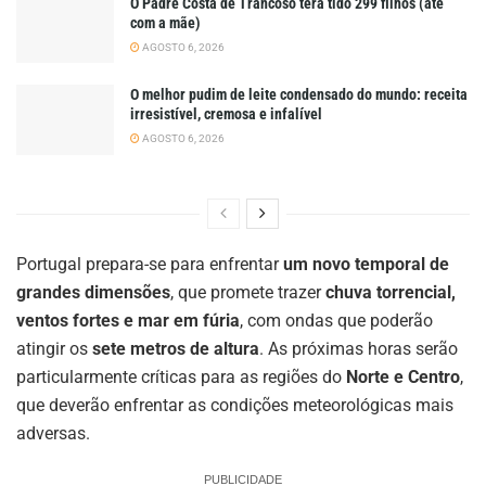
O Padre Costa de Trancoso terá tido 299 filhos (até
com a mãe)
AGOSTO 6, 2026
O melhor pudim de leite condensado do mundo: receita
irresistível, cremosa e infalível
AGOSTO 6, 2026
Portugal prepara-se para enfrentar
um novo temporal de
grandes dimensões
, que promete trazer
chuva torrencial,
ventos fortes e mar em fúria
, com ondas que poderão
atingir os
sete metros de altura
. As próximas horas serão
particularmente críticas para as regiões do
Norte e Centro
,
que deverão enfrentar as condições meteorológicas mais
adversas.
PUBLICIDADE