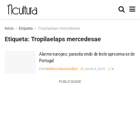
Início
Etiqueta
Tropilaelaps mercedesae
Etiqueta:
Tropilaelaps mercedesae
Alarme europeu: parasita vindo de leste aproxima-se de
Portugal
POR
MÁRCIO MAGALHÃES
JULHO 4, 2025
0
PUBLICIDADE