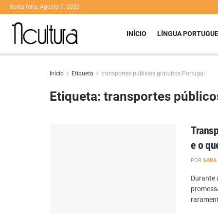
Sexta-feira, Agosto 7, 2026
INÍCIO
LÍNGUA PORTUGU
Início
Etiqueta
transportes públicos gratuitos Portugal
Etiqueta:
transportes público
Transp
e o qu
POR
SARA
Durante 
promessa
raramente