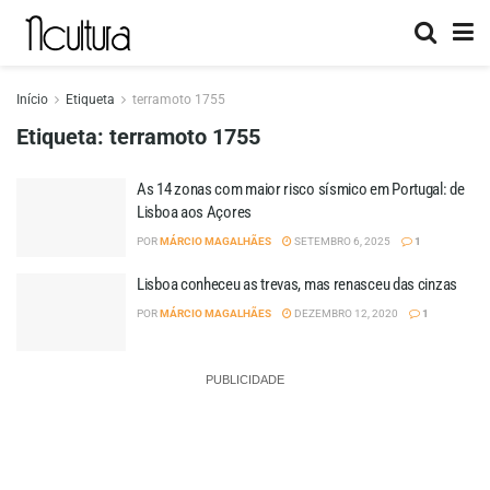
Início
Etiqueta
terramoto 1755
Etiqueta:
terramoto 1755
As 14 zonas com maior risco sísmico em Portugal: de
Lisboa aos Açores
POR
MÁRCIO MAGALHÃES
SETEMBRO 6, 2025
1
Lisboa conheceu as trevas, mas renasceu das cinzas
POR
MÁRCIO MAGALHÃES
DEZEMBRO 12, 2020
1
PUBLICIDADE