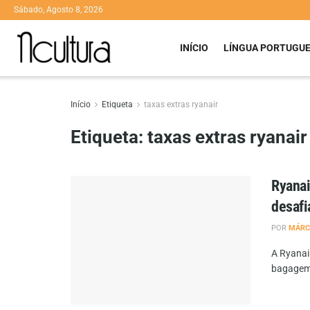
Sábado, Agosto 8, 2026
INÍCIO
LÍNGUA PORTUGU
Início
Etiqueta
taxas extras ryanair
Etiqueta:
taxas extras ryanair
Ryanai
desafi
POR
MÁRC
A Ryanair
bagagem,