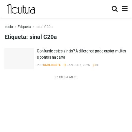
Início
Etiqueta
sinal C20a
Etiqueta:
sinal C20a
Confunde estes sinais? A diferença pode custar multas
e pontos na carta
POR
SARA COSTA
JANEIRO 1, 2026
0
PUBLICIDADE