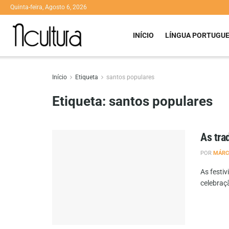
Quinta-feira, Agosto 6, 2026
INÍCIO
LÍNGUA PORTUGU
Início
Etiqueta
santos populares
Etiqueta:
santos populares
As tra
POR
MÁRC
As festi
celebraçã