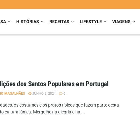
ESA
HISTÓRIAS
RECEITAS
LIFESTYLE
VIAGENS
dições dos Santos Populares em Portugal
IO MAGALHÃES
JUNHO 3, 2024
0
vidades, os costumes e os pratos típicos que fazem parte desta
o cultural única. Mergulhe na alegria e na ...