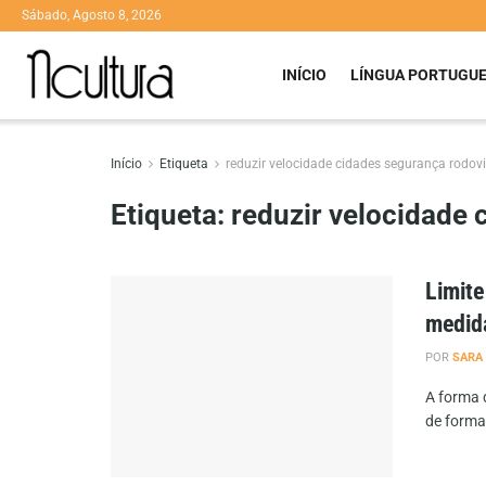
Sábado, Agosto 8, 2026
INÍCIO
LÍNGUA PORTUGU
Início
Etiqueta
reduzir velocidade cidades segurança rodovi
Etiqueta:
reduzir velocidade 
Limite
medida
POR
SARA
A forma 
de forma 