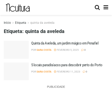
Início
Etiqueta
quinta da aveleda
Etiqueta:
quinta da aveleda
Quinta da Aveleda, um jardim mágico em Penafiel
POR
SARA COSTA
FEVEREIRO 5, 2025
0
5 locais paradisíacos para descobrir perto do Porto
POR
SARA COSTA
FEVEREIRO 11, 2023
0
PUBLICIDADE