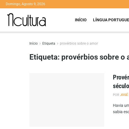
Domingo, Agosto 9, 2026
INÍCIO
LÍNGUA PORTUGU
Início
Etiqueta
provérbios sobre o amor
Etiqueta:
provérbios sobre o
Provér
século
POR
JOSÉ 
Havia um
sabia esc