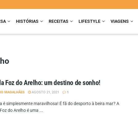
ESA
HISTÓRIAS
RECEITAS
LIFESTYLE
VIAGENS
lho
da Foz do Arelho: um destino de sonho!
IO MAGALHÃES
AGOSTO 21, 2021
1
ia é simplesmente maravilhosa! É fã do desporto à beira mar? A
Foz do Arelho é uma ...