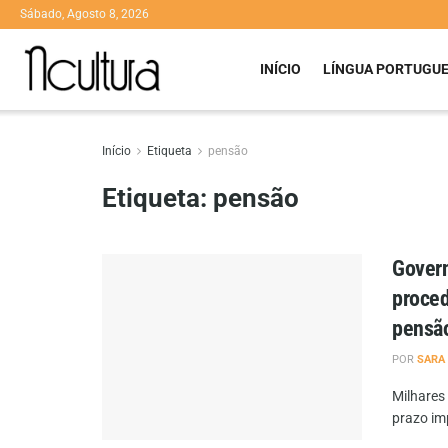
Sábado, Agosto 8, 2026
INÍCIO
LÍNGUA PORTUGU
Início
Etiqueta
pensão
Etiqueta:
pensão
Govern
proce
pensã
POR
SARA
Milhares
prazo im