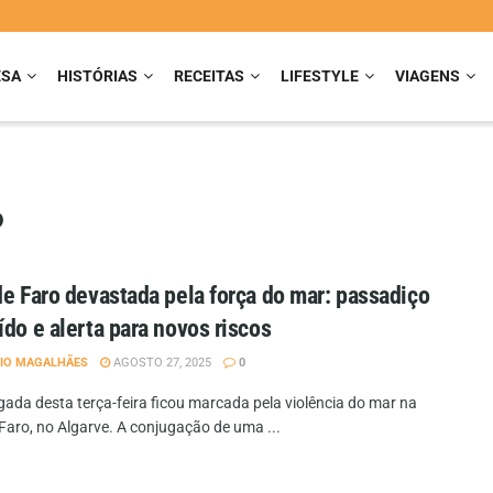
ESA
HISTÓRIAS
RECEITAS
LIFESTYLE
VIAGENS
o
de Faro devastada pela força do mar: passadiço
ído e alerta para novos riscos
IO MAGALHÃES
AGOSTO 27, 2025
0
ada desta terça-feira ficou marcada pela violência do mar na
Faro, no Algarve. A conjugação de uma ...