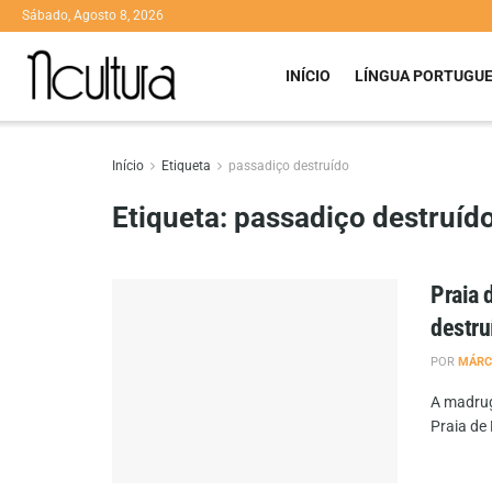
Sábado, Agosto 8, 2026
INÍCIO
LÍNGUA PORTUGU
Início
Etiqueta
passadiço destruído
Etiqueta:
passadiço destruíd
Praia 
destru
POR
MÁRC
A madrug
Praia de 