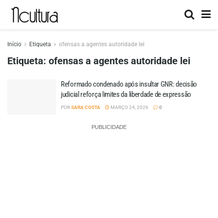
Início
Etiqueta
ofensas a agentes autoridade lei
Etiqueta:
ofensas a agentes autoridade lei
Reformado condenado após insultar GNR: decisão
judicial reforça limites da liberdade de expressão
POR
SARA COSTA
MARÇO 24, 2026
0
PUBLICIDADE