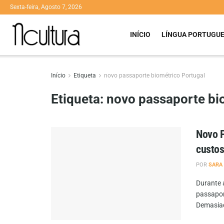
Sexta-feira, Agosto 7, 2026
INÍCIO
LÍNGUA PORTUGU
Início
Etiqueta
novo passaporte biométrico Portugal
Etiqueta:
novo passaporte bi
Novo P
custos
POR
SARA
Durante 
passapor
Demasiad