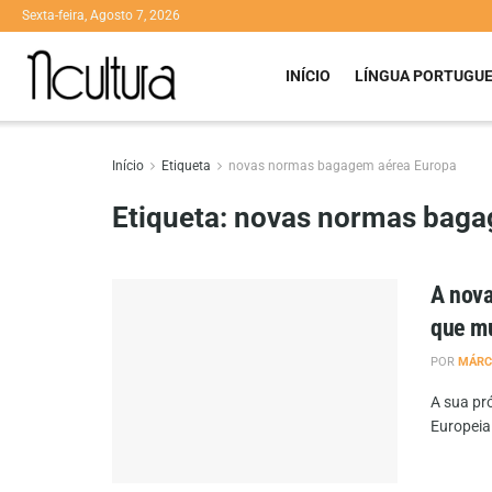
Sexta-feira, Agosto 7, 2026
INÍCIO
LÍNGUA PORTUGU
Início
Etiqueta
novas normas bagagem aérea Europa
Etiqueta:
novas normas baga
A nova
que m
POR
MÁRC
A sua pr
Europeia