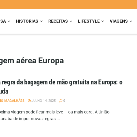
ESA
HISTÓRIAS
RECEITAS
LIFESTYLE
VIAGENS
gem aérea Europa
 regra da bagagem de mão gratuita na Europa: o
uda
IO MAGALHÃES
JULHO 14, 2025
0
óxima viagem pode ficar mais leve — ou mais cara. A União
 acaba de impor novas regras ...