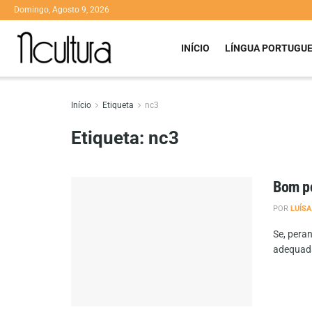
Domingo, Agosto 9, 2026
INÍCIO
LÍNGUA PORTUGU
Início
Etiqueta
nc3
Etiqueta:
nc3
Bom po
POR
LUÍS
Se, pera
adequada