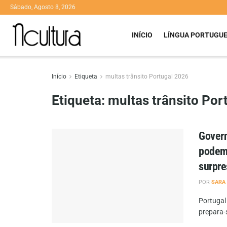
Sábado, Agosto 8, 2026
INÍCIO
LÍNGUA PORTUGU
Início
Etiqueta
multas trânsito Portugal 2026
Etiqueta:
multas trânsito Por
Govern
podem 
surpre
POR
SARA
Portugal
prepara-s