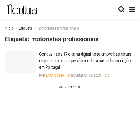
Início
Etiqueta
motoristas profissionais
Etiqueta:
motoristas profissionais
Conduzir aos 17 e carta digital no telemóvel: as novas
regras europeias que vão mudar a carta de condução
em Portugal
POR
SARA COSTA
NOVEMBRO 12, 2025
0
PUBLICIDADE