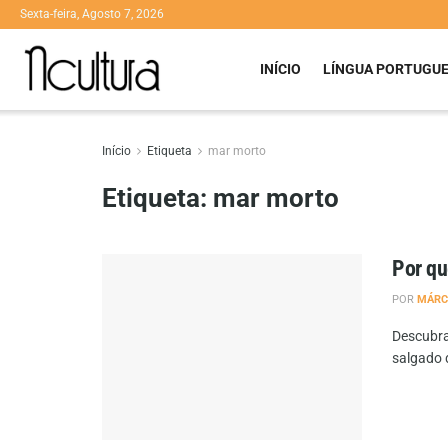
Sexta-feira, Agosto 7, 2026
INÍCIO
LÍNGUA PORTUGU
Início
Etiqueta
mar morto
Etiqueta:
mar morto
Por qu
POR
MÁRC
Descubra
salgado 