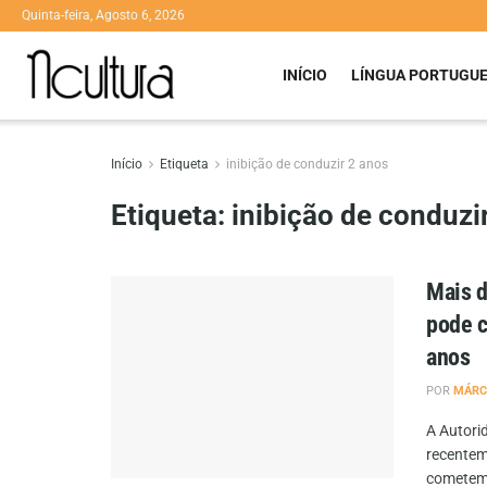
Quinta-feira, Agosto 6, 2026
INÍCIO
LÍNGUA PORTUGU
Início
Etiqueta
inibição de conduzir 2 anos
Etiqueta:
inibição de conduzi
Mais d
pode c
anos
POR
MÁRC
A Autori
recentem
cometem,