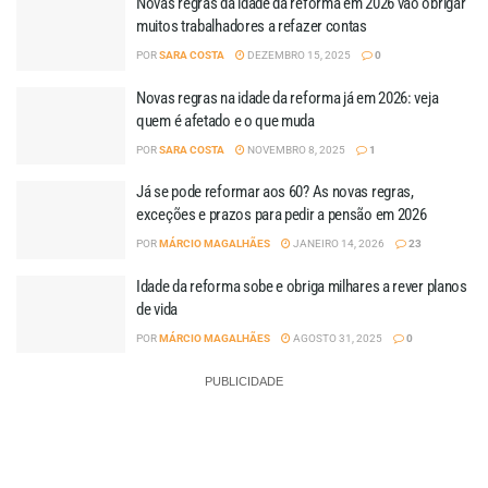
Novas regras da idade da reforma em 2026 vão obrigar
muitos trabalhadores a refazer contas
POR
SARA COSTA
DEZEMBRO 15, 2025
0
Novas regras na idade da reforma já em 2026: veja
quem é afetado e o que muda
POR
SARA COSTA
NOVEMBRO 8, 2025
1
Já se pode reformar aos 60? As novas regras,
exceções e prazos para pedir a pensão em 2026
POR
MÁRCIO MAGALHÃES
JANEIRO 14, 2026
23
Idade da reforma sobe e obriga milhares a rever planos
de vida
POR
MÁRCIO MAGALHÃES
AGOSTO 31, 2025
0
PUBLICIDADE