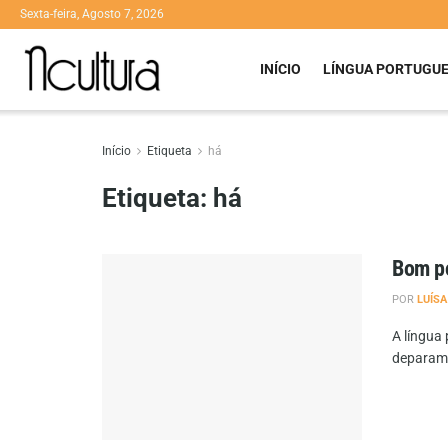
Sexta-feira, Agosto 7, 2026
INÍCIO
LÍNGUA PORTUGU
Início
Etiqueta
há
Etiqueta:
há
Bom po
POR
LUÍS
A língua
deparamo