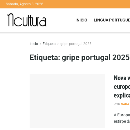
Sábado, Agosto 8, 2026
INÍCIO
LÍNGUA PORTUGU
Início
Etiqueta
gripe portugal 2025
Etiqueta:
gripe portugal 2025
Nova v
europe
explic
POR
SARA
A Europa
estirpe d