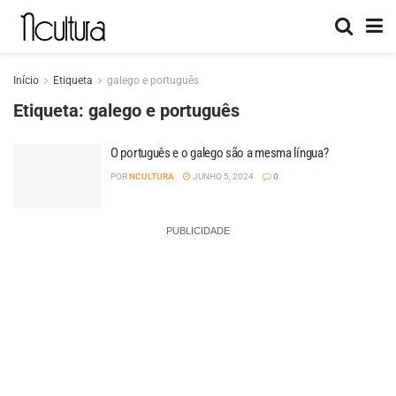
Início
Etiqueta
galego e português
Etiqueta:
galego e português
O português e o galego são a mesma língua?
POR
NCULTURA
JUNHO 5, 2024
0
PUBLICIDADE