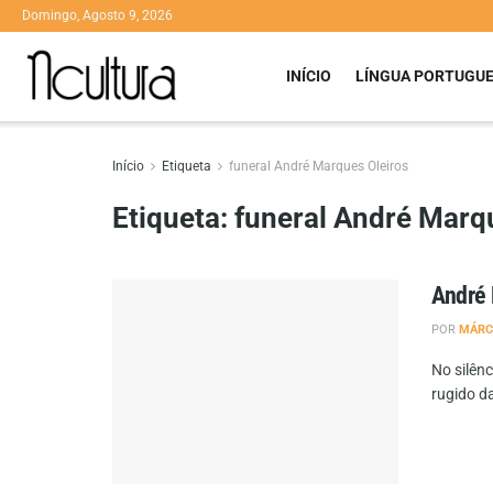
Domingo, Agosto 9, 2026
INÍCIO
LÍNGUA PORTUGU
Início
Etiqueta
funeral André Marques Oleiros
Etiqueta:
funeral André Marq
André 
POR
MÁRC
No silên
rugido da