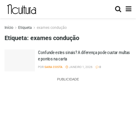
Início
Etiqueta
exames condução
Etiqueta:
exames condução
Confunde estes sinais? A diferença pode custar multas
e pontos na carta
POR
SARA COSTA
JANEIRO 1, 2026
0
PUBLICIDADE