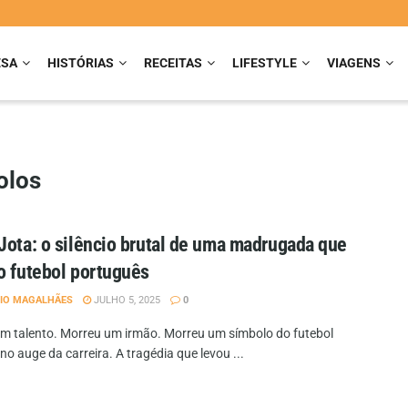
ESA
HISTÓRIAS
RECEITAS
LIFESTYLE
VIAGENS
olos
Jota: o silêncio brutal de uma madrugada que
o futebol português
IO MAGALHÃES
JULHO 5, 2025
0
m talento. Morreu um irmão. Morreu um símbolo do futebol
no auge da carreira. A tragédia que levou ...