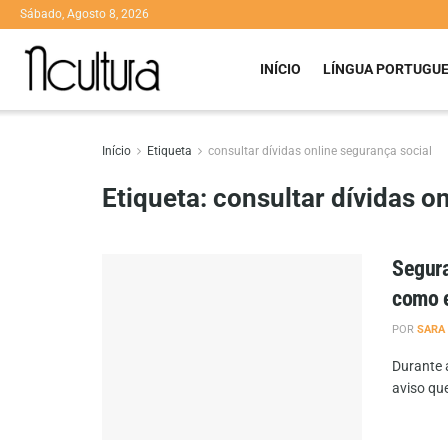
Sábado, Agosto 8, 2026
INÍCIO
LÍNGUA PORTUGU
Início
Etiqueta
consultar dívidas online segurança social
Etiqueta:
consultar dívidas o
Segura
como e
POR
SARA
Durante 
aviso que