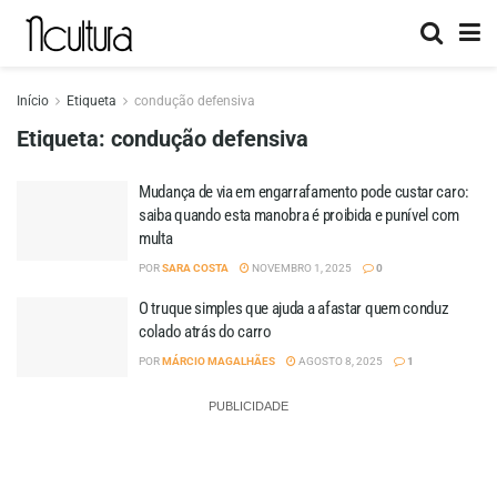
Início
Etiqueta
condução defensiva
Etiqueta:
condução defensiva
Mudança de via em engarrafamento pode custar caro:
saiba quando esta manobra é proibida e punível com
multa
POR
SARA COSTA
NOVEMBRO 1, 2025
0
O truque simples que ajuda a afastar quem conduz
colado atrás do carro
POR
MÁRCIO MAGALHÃES
AGOSTO 8, 2025
1
PUBLICIDADE