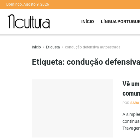
Domingo, Agosto 9, 2026
INÍCIO
LÍNGUA PORTUGU
Início
Etiqueta
condução defensiva autoestrada
Etiqueta:
condução defensiva
Vê um 
comum
POR
SARA
A simple
continua
Travagens