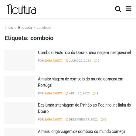
Início
Etiqueta
comboio
Etiqueta:
comboio
Comboio Histórico do Douro: uma viagem inesquecível
POR
SARA COSTA
JULHO 22, 2023
0
A maior viagem de comboio do mundo começa em
Portugal
POR
SARA COSTA
ABRIL 25, 2023
1
Deslumbrante viagem do Pinhão ao Pocinho, na linha do
Douro
POR
SARA COSTA
DEZEMBRO 27, 2022
0
A mais longa viagem de comboio do mundo começa