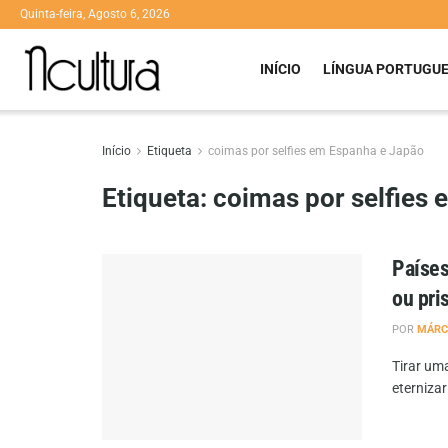
Quinta-feira, Agosto 6, 2026
INÍCIO
LÍNGUA PORTUGU
Início
Etiqueta
coimas por selfies em Espanha e Japão
Etiqueta:
coimas por selfies
Países
ou pri
POR
MÁRC
Tirar uma
eterniza