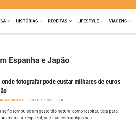
ESA
HISTÓRIAS
RECEITAS
LIFESTYLE
VIAGENS
 em Espanha e Japão
 onde fotografar pode custar milhares de euros
são
IO MAGALHÃES
JULHO 9, 2025
0
 selfie tornou-se um gesto tão natural como respirar. Seja para
r um momento especial, partilhar com amigos nas ...