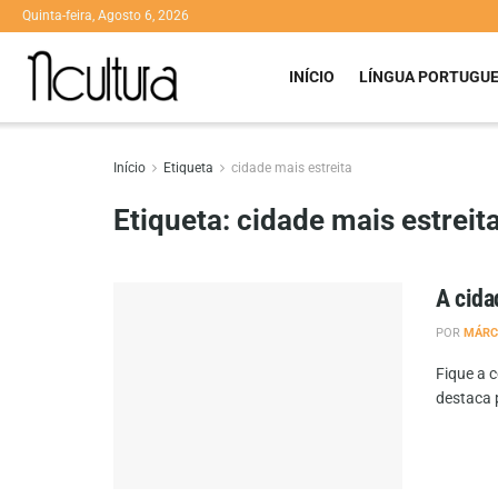
Quinta-feira, Agosto 6, 2026
INÍCIO
LÍNGUA PORTUGU
Início
Etiqueta
cidade mais estreita
Etiqueta:
cidade mais estreit
A cida
POR
MÁRC
Fique a c
destaca p