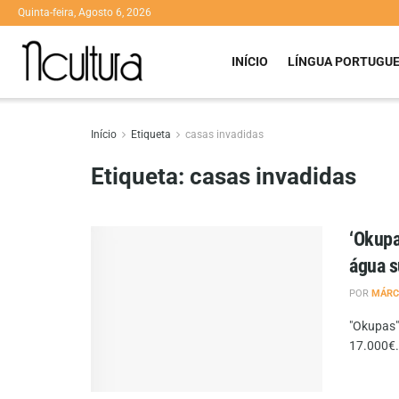
Quinta-feira, Agosto 6, 2026
INÍCIO
LÍNGUA PORTUGU
Início
Etiqueta
casas invadidas
Etiqueta:
casas invadidas
‘Okupa
água s
POR
MÁRC
"Okupas"
17.000€. 