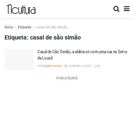
Início
Etiqueta
casal de são simão
Etiqueta:
casal de são simão
Casal de São Simão, a aldeia só com uma rua na Serra
da Lousã
POR
SARA COSTA
JANEIRO 4, 2023
0
PUBLICIDADE