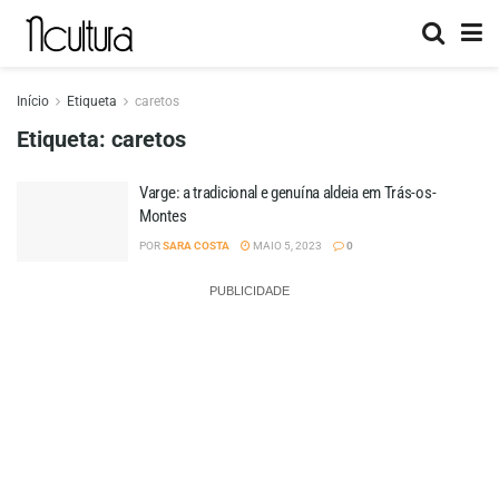
Início
Etiqueta
caretos
Etiqueta:
caretos
Varge: a tradicional e genuína aldeia em Trás-os-
Montes
POR
SARA COSTA
MAIO 5, 2023
0
PUBLICIDADE