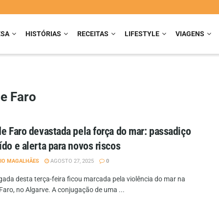
ESA
HISTÓRIAS
RECEITAS
LIFESTYLE
VIAGENS
e Faro
de Faro devastada pela força do mar: passadiço
ído e alerta para novos riscos
IO MAGALHÃES
AGOSTO 27, 2025
0
ada desta terça-feira ficou marcada pela violência do mar na
Faro, no Algarve. A conjugação de uma ...