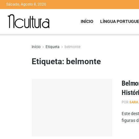
Sábado, Agosto 8, 2026
INÍCIO
LÍNGUA PORTUGU
Início
Etiqueta
belmonte
Etiqueta:
belmonte
Belmon
Histór
POR
SARA
Este des
figuras d