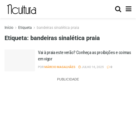
Início
Etiqueta
bandeiras sinalética praia
Etiqueta:
bandeiras sinalética praia
Vai à praia este verão? Conheça as proibições e coimas
em vigor
POR
MÁRCIO MAGALHÃES
JULHO 16, 2025
0
PUBLICIDADE