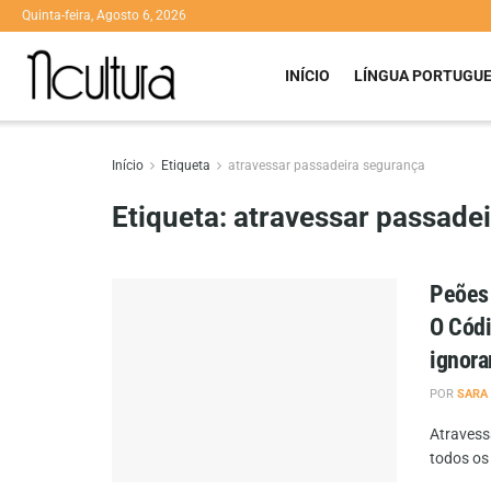
Quinta-feira, Agosto 6, 2026
INÍCIO
LÍNGUA PORTUGU
Início
Etiqueta
atravessar passadeira segurança
Etiqueta:
atravessar passade
Peões 
O Códi
ignor
POR
SARA
Atravess
todos os